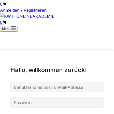
Warenkorb
0
Anmelden / Registrieren
Warenkorb
0
Menü
Hallo, willkommen zurück!