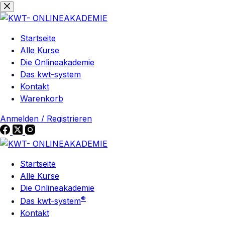
Zum
Zum
Inhalt
Inhalt
springen
springen
Startseite
Alle Kurse
Die Onlineakademie
Das kwt-system
Kontakt
Warenkorb
Anmelden / Registrieren
Startseite
Alle Kurse
Die Onlineakademie
®
Das kwt-system
Kontakt