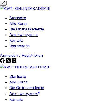
Zum
Zum
Inhalt
Inhalt
springen
springen
Startseite
Alle Kurse
Die Onlineakademie
Das kwt-system
Kontakt
Warenkorb
Anmelden / Registrieren
Startseite
Alle Kurse
Die Onlineakademie
®
Das kwt-system
Kontakt