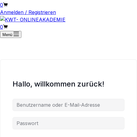
Warenkorb
0
Anmelden / Registrieren
Warenkorb
0
Menü
Hallo, willkommen zurück!