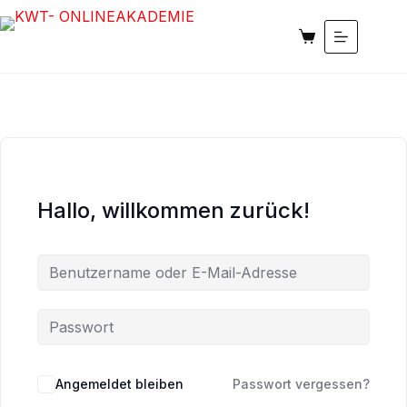
Zum
Zum
Inhalt
Inhalt
Warenkorb
springen
springen
Hallo, willkommen zurück!
Angemeldet bleiben
Passwort vergessen?