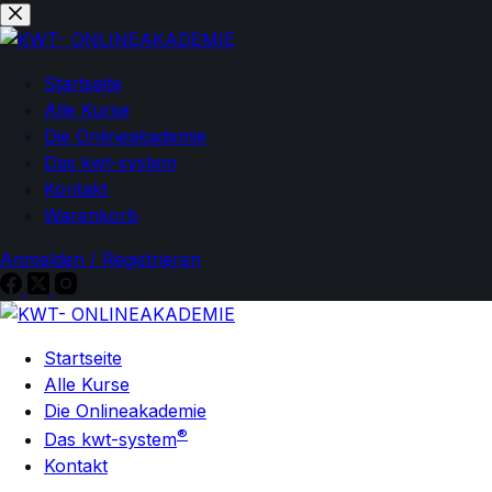
Zum
Zum
Inhalt
Inhalt
springen
springen
Startseite
Alle Kurse
Die Onlineakademie
Das kwt-system
Kontakt
Warenkorb
Anmelden / Registrieren
Startseite
Alle Kurse
Die Onlineakademie
®
Das kwt-system
Kontakt