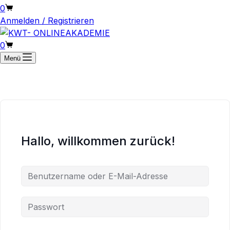
Warenkorb
0
Anmelden / Registrieren
Warenkorb
0
Menü
Hallo, willkommen zurück!