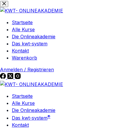
Zum
Zum
Inhalt
Inhalt
springen
springen
Startseite
Alle Kurse
Die Onlineakademie
Das kwt-system
Kontakt
Warenkorb
Anmelden / Registrieren
Startseite
Alle Kurse
Die Onlineakademie
®
Das kwt-system
Kontakt