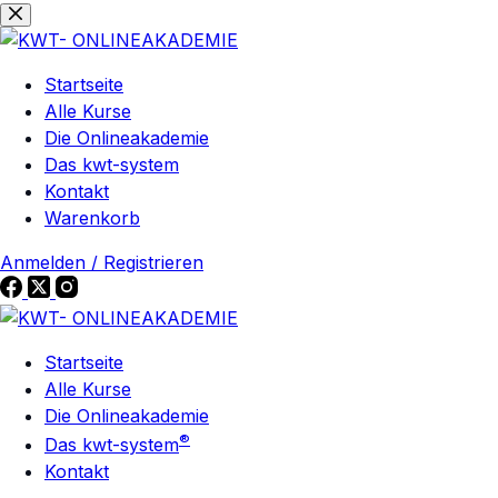
Zum
Zum
Inhalt
Inhalt
springen
springen
Startseite
Alle Kurse
Die Onlineakademie
Das kwt-system
Kontakt
Warenkorb
Anmelden / Registrieren
Startseite
Alle Kurse
Die Onlineakademie
®
Das kwt-system
Kontakt