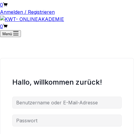
Warenkorb
0
Anmelden / Registrieren
Warenkorb
0
Menü
Hallo, willkommen zurück!