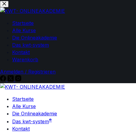
Zum
Zum
Inhalt
Inhalt
springen
springen
Startseite
Alle Kurse
Die Onlineakademie
Das kwt-system
Kontakt
Warenkorb
Anmelden / Registrieren
Startseite
Alle Kurse
Die Onlineakademie
®
Das kwt-system
Kontakt