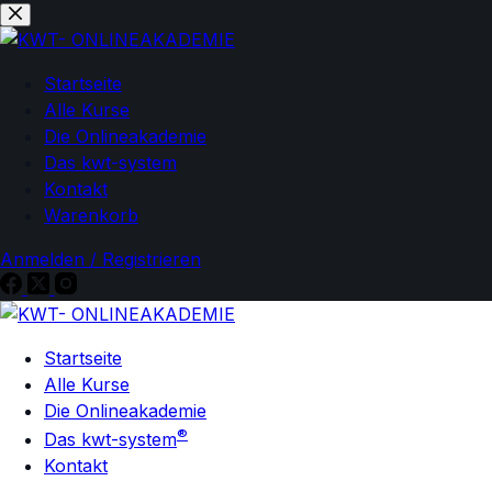
Zum
Zum
Inhalt
Inhalt
springen
springen
Startseite
Alle Kurse
Die Onlineakademie
Das kwt-system
Kontakt
Warenkorb
Anmelden / Registrieren
Startseite
Alle Kurse
Die Onlineakademie
®
Das kwt-system
Kontakt