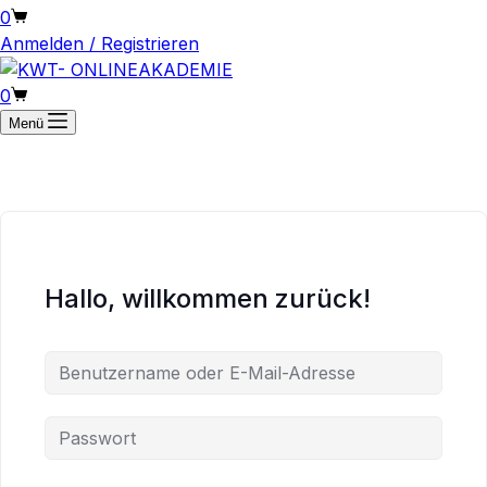
Warenkorb
0
Anmelden / Registrieren
Warenkorb
0
Menü
Hallo, willkommen zurück!