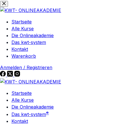
Zum
Zum
Inhalt
Inhalt
springen
springen
Startseite
Alle Kurse
Die Onlineakademie
Das kwt-system
Kontakt
Warenkorb
Anmelden / Registrieren
Startseite
Alle Kurse
Die Onlineakademie
®
Das kwt-system
Kontakt