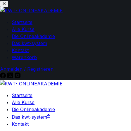
Zum
Zum
Inhalt
Inhalt
springen
springen
Startseite
Alle Kurse
Die Onlineakademie
Das kwt-system
Kontakt
Warenkorb
Anmelden / Registrieren
Startseite
Alle Kurse
Die Onlineakademie
®
Das kwt-system
Kontakt