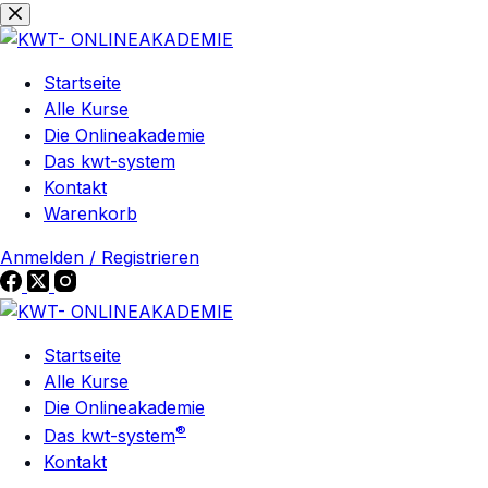
Zum
Zum
Inhalt
Inhalt
springen
springen
Startseite
Alle Kurse
Die Onlineakademie
Das kwt-system
Kontakt
Warenkorb
Anmelden / Registrieren
Startseite
Alle Kurse
Die Onlineakademie
®
Das kwt-system
Kontakt