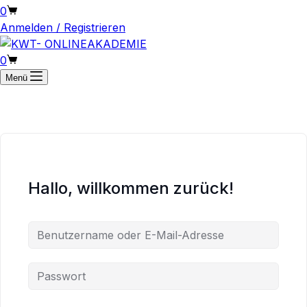
Warenkorb
0
Anmelden / Registrieren
Warenkorb
0
Menü
Hallo, willkommen zurück!