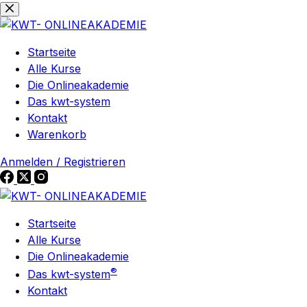
Zum
Zum
Inhalt
Inhalt
springen
springen
Startseite
Alle Kurse
Die Onlineakademie
Das kwt-system
Kontakt
Warenkorb
Anmelden / Registrieren
Startseite
Alle Kurse
Die Onlineakademie
®
Das kwt-system
Kontakt