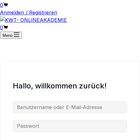
Warenkorb
0
Anmelden / Registrieren
Warenkorb
0
Menü
Hallo, willkommen zurück!