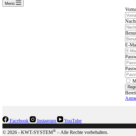
Menü
Vorn
Nach
Benu
E-Ma
Passw
Passw
M
Regi
Bereit
Anme
Facebook
Instagram
YouTube
®
© 2026 - KWT-SYSTEM
– Alle Rechte vorbehalten.